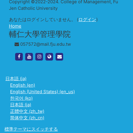
Copyright ©2022-2024. College of Management, Fu
Jen Catholic University
あなたはログインしていません。 (
ログイン
)
Home
輔仁大學管理學院
057572@mail.fju.edu.tw
https://www.facebook.com/management.fju.edu.tw
https://www.youtube.com/channel/UC_meCh
https://www.instagram.com/fjcm1969
http://www.management.fju.edu.tw/
http://www.management.fju.edu.
日本語 ‎(ja)‎
English ‎(en)‎
English (United States) ‎(en_us)‎
한국어 ‎(ko)‎
日本語 ‎(ja)‎
正體中文 ‎(zh_tw)‎
简体中文 ‎(zh_cn)‎
標準テーマにスイッチする