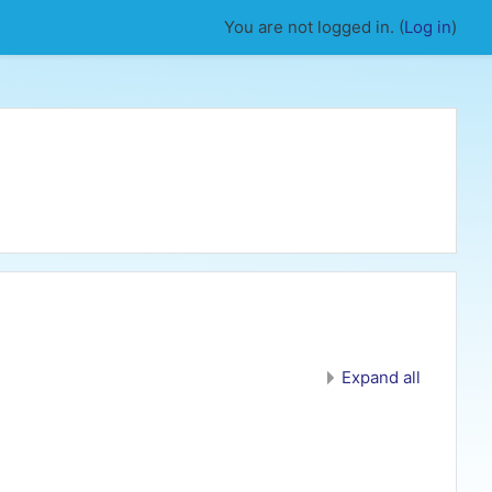
You are not logged in. (
Log in
)
Expand all