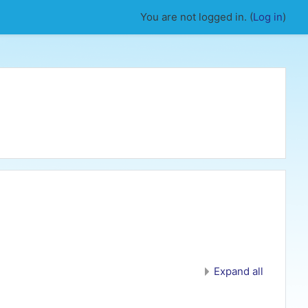
You are not logged in. (
Log in
)
Expand all