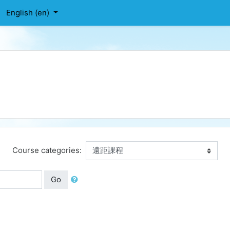
English ‎(en)‎
Course categories:
Go