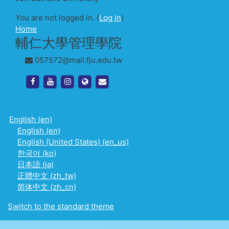
You are not logged in. (
Log in
)
Home
輔仁大學管理學院
057572@mail.fju.edu.tw
https://www.facebook.com/management.fju.edu.tw
https://www.youtube.com/channel/UC_meCh
https://www.instagram.com/fjcm1969
http://www.management.fju.edu.tw/
http://www.management.fju.edu.
English ‎(en)‎
English ‎(en)‎
English (United States) ‎(en_us)‎
한국어 ‎(ko)‎
日本語 ‎(ja)‎
正體中文 ‎(zh_tw)‎
简体中文 ‎(zh_cn)‎
Switch to the standard theme