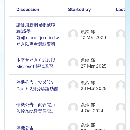
Discussion
Started by
Last p
Status
List of discussions. Showing 8 of 8
請使用新網域帳號職
編(或學
凱鈴 鄭
12 Mar 2026
號)@cloud.fju.edu.tw
登入以查看選課資料
本平台登入方式改以
凱鈴 鄭
27 Mar 2025
Microsoft帳號認證
停機公告：安裝設定
凱鈴 鄭
26 Mar 2025
Oauth 2身分驗證功能
停機公告：配合電力
凱鈴 鄭
4 Oct 2024
監控系統建置停電。
凱鈴 鄭
停機公告