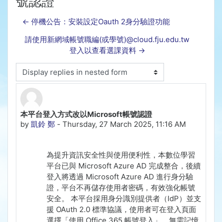
號認證
← 停機公告：安裝設定Oauth 2身分驗證功能
請使用新網域帳號職編(或學號)@cloud.fju.edu.tw
登入以查看選課資料 →
Display mode
本平台登入方式改以Microsoft帳號認證
Number of replies: 0
by
凱鈴 鄭
-
Thursday, 27 March 2025, 11:16 AM
為提升資訊安全性與使用便利性，本數位學習
平台已與 Microsoft Azure AD 完成整合，後續
登入將透過 Microsoft Azure AD 進行身分驗
證，平台不再儲存使用者密碼，有效強化帳號
安全。 本平台採用身分識別提供者（IdP）並支
援 OAuth 2.0 標準協議，使用者可在登入頁面
選擇「使用 Office 365 帳號登入」，無需記憶