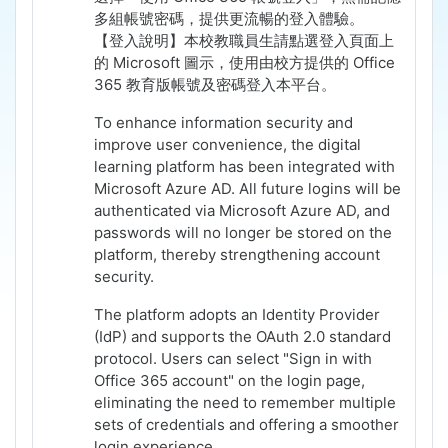
多組帳號密碼，提供更流暢的登入體驗。
【登入說明】
本校教職員生請點選登入頁面上
的 Microsoft 圖示，使用由校方提供的 Office
365 教育版帳號及密碼登入本平台。
To enhance information security and
improve user convenience, the digital
learning platform has been integrated with
Microsoft Azure AD. All future logins will be
authenticated via Microsoft Azure AD, and
passwords will no longer be stored on the
platform, thereby strengthening account
security.
The platform adopts an Identity Provider
(IdP) and supports the OAuth 2.0 standard
protocol. Users can select "Sign in with
Office 365 account" on the login page,
eliminating the need to remember multiple
sets of credentials and offering a smoother
login experience.