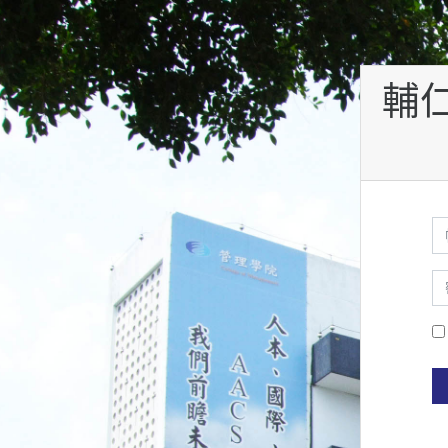
跳至主內容
輔
帳
密