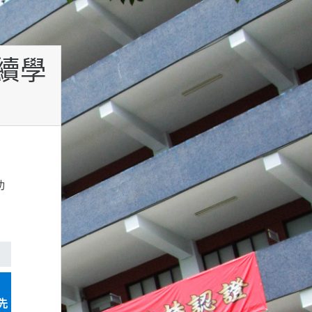
續學
功
先