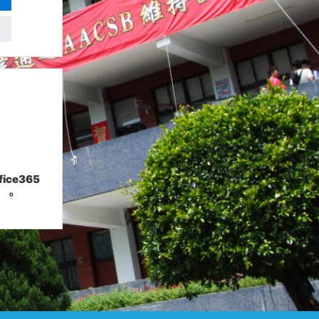
ice365
）。