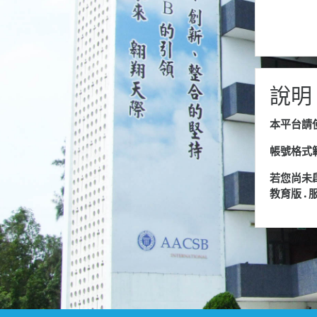
說明
本平台請使
帳號格式範例
若您尚未啟用
教育版 .