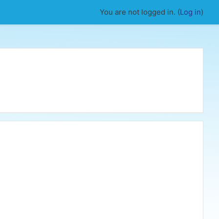
You are not logged in. (
Log in
)