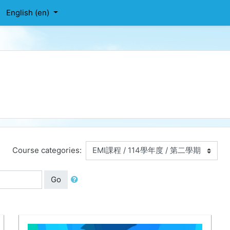
English ‎(en)‎
Course categories:
Go