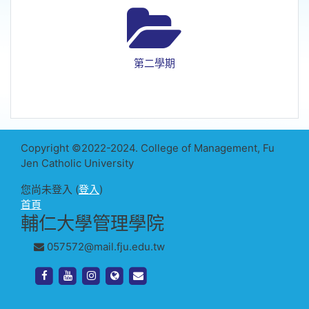
第二學期
Copyright ©2022-2024. College of Management, Fu
Jen Catholic University
您尚未登入 (
登入
)
首頁
輔仁大學管理學院
057572@mail.fju.edu.tw
https://www.facebook.com/management.fju.edu.tw
https://www.youtube.com/channel/UC_meCh
https://www.instagram.com/fjcm1969
http://www.management.fju.edu.tw/
http://www.management.fju.edu.